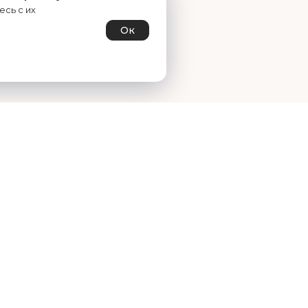
сь с их
Ок
ИК РАБОТЫ
СХЕМА ПРОЕЗДА
9:00—18:00
Чебоксары,
пр-т М. Горького